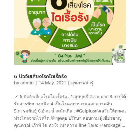
6 ปัจจัยเสี่ยงโรคไตเรื้อรัง
by
admin
|
14 May, 2021
|
สุขภาพน่ารู้
📌 6 ปัจจัยเสี่ยงโรคไตเรื้อรัง . 1.สูบบุหรี่ 2.อายุมาก 3.การได้
รับสารพิษบางชนิด 4.เป็นโรคเบาหวานและความดัน
5.กรรมพันธุ์ 6.อ้วน น้ำหนักเกิน . #Gelplusส่งเสริมให้ทุกคน
ห่างไกลจากโรคไต 💚 พูดคุย ปรึกษา สอบถาม ผู้เชี่ยวชาญ
คุณดรณ์ เก๊าท์ ไต หัวใจ เบาหวาน line โอเอ: @arokagel...