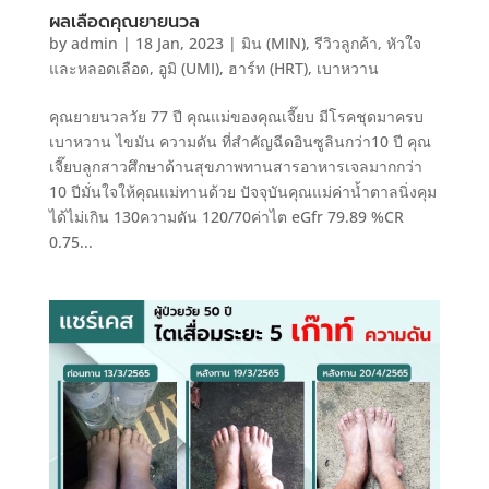
ผลเลือดคุณยายนวล
by
admin
|
18 Jan, 2023
|
มิน (MIN)
,
รีวิวลูกค้า
,
หัวใจ
และหลอดเลือด
,
อูมิ (UMI)
,
ฮาร์ท (HRT)
,
เบาหวาน
คุณยายนวลวัย 77 ปี คุณแม่ของคุณเจี๊ยบ มีโรคชุดมาครบ
เบาหวาน ไขมัน ความดัน ที่สำคัญฉีดอินซูลินกว่า10 ปี คุณ
เจี๊ยบลูกสาวศึกษาด้านสุขภาพทานสารอาหารเจลมากกว่า
10 ปีมั่นใจให้คุณแม่ทานด้วย ปัจจุบันคุณแม่ค่าน้ำตาลนิ่งคุม
ได้ไม่เกิน 130ความดัน 120/70ค่าไต eGfr 79.89 %CR
0.75...