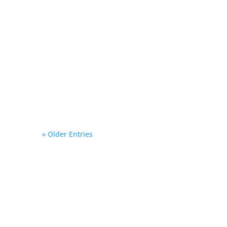
#สูตรอาหารไตกินได้เก๊าท์
กินดี#แกงป่าลูกชิ้นปลา...เอา
ลูกชิ้นปลาที่เรา หรือร้านที่
เขาทำเอง...
« Older Entries