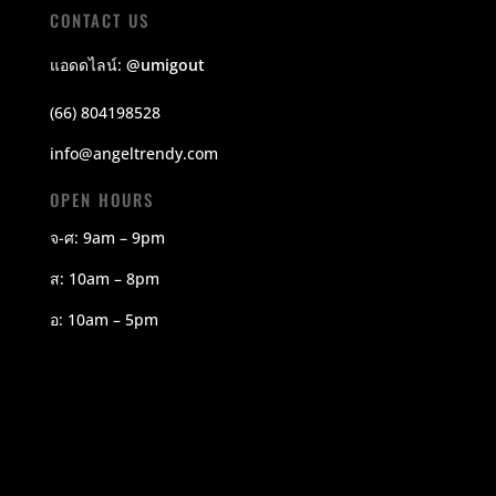
CONTACT US
แอดดไลน์:
@umigout
(66) 804198528
info@angeltrendy.com
OPEN HOURS
จ-ศ: 9am – 9pm
ส: 10am – 8pm
อ: 10am – 5pm