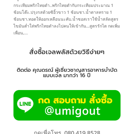
กระเทียมพริกไทยดำ..พริกไทยตำกับกระเทียมประมาณ 1
ช้อนโต๊ะ.ปรุงรสด้วยซิอิ้วขาว 1 ช้อนชา.น้ำตาลทราย 1
ช้อนชา.ทอดให้ออกเหลือนนะคับ.น้ำซอสเราใช้น้ำสลัดสูตร
ไขมันต่ำใส่พริกไทยดำลงไปคนให้เข้ากัน…สูตรรักไต กดเพิ่ม
เพื่อน,...
สั่งซื้อเจลพลัสด้วยวิธีง่ายๆ
ติดต่อ คุณดรณ์ ผู้เชี่ยวชาญสารอาหารบำบัด
แบบเจล มากว่า 16 ปี
กดเพื่อโทร. 080 419 8528