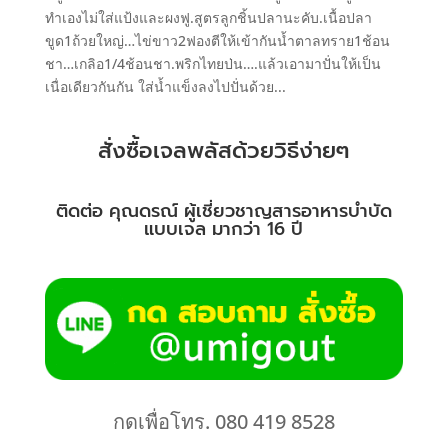
ทำเองไม่ใส่แป้งและผงฟู.สูตรลูกชิ้นปลานะคับ.เนื้อปลา
ขูด1ถ้วยใหญ่…ไข่ขาว2ฟองตีให้เข้ากันน้ำตาลทราย1ช้อน
ชา…เกลิอ1/4ช้อนชา.พริกไทยป่น….แล้วเอามาปั่นให้เป็น
เนื่อเดียวกันกัน ใส่น้ำแข็งลงไปปั่นด้วย...
สั่งซื้อเจลพลัสด้วยวิธีง่ายๆ
ติดต่อ คุณดรณ์ ผู้เชี่ยวชาญสารอาหารบำบัด
แบบเจล มากว่า 16 ปี
กดเพื่อโทร. 080 419 8528