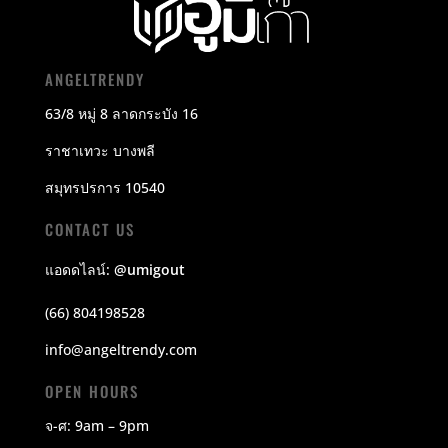
ANGELTRENDY
63/8 หมู่ 8 ลาดกระบัง 16
ราชาเทวะ บางพลี
สมุทรปรการ 10540
CONTACT US
แอดดไลน์:
@umigout
(66) 804198528
info@angeltrendy.com
OPEN HOURS
จ-ศ: 9am – 9pm