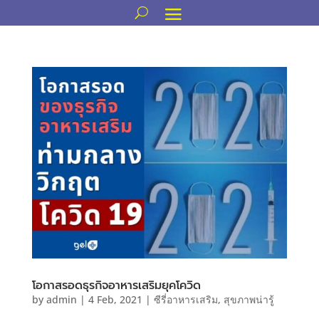
โอกาสรอดธุรกิจอาหารเสริมยุคโควิด
by
admin
|
4 Feb, 2021
|
ซีรี่อาหารเสริม
,
สุขภาพน่ารู้