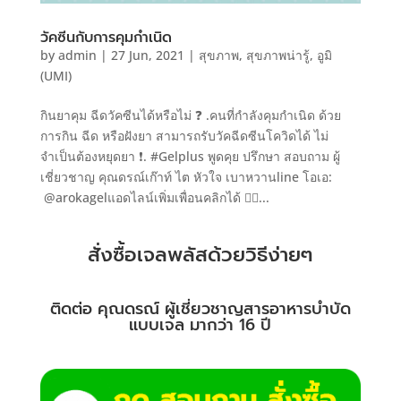
วัคซีนกับการคุมกำเนิด
by
admin
|
27 Jun, 2021
|
สุขภาพ
,
สุขภาพน่ารู้
,
อูมิ
(UMI)
กินยาคุม ฉีดวัคซีนได้หรือไม่ ❓ .คนที่กำลังคุมกำเนิด ด้วย
การกิน ฉีด หรือฝังยา สามารถรับวัคฉีดซีนโควิดได้ ไม่
จำเป็นต้องหยุดยา ❗. #Gelplus พูดคุย ปรึกษา สอบถาม ผู้
เชี่ยวชาญ คุณดรณ์เก๊าท์ ไต หัวใจ เบาหวานline โอเอ:
@arokagelแอดไลน์เพิ่มเพื่อนคลิกได้ 👇🏻...
สั่งซื้อเจลพลัสด้วยวิธีง่ายๆ
ติดต่อ คุณดรณ์ ผู้เชี่ยวชาญสารอาหารบำบัด
แบบเจล มากว่า 16 ปี