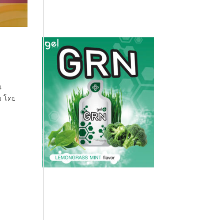
ณ
ม โดย