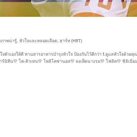
ขภาพน่ารู้
,
หัวใจและหลอดเลือด
,
ฮาร์ท (HRT)
ใจตัวเองให้ดี ทานสารอาหารบำรุงหัวใจ ป้องกันไว้ดีกว่า ❗.ดูแลหัวใจด้วยคุ
์นิทีน💛 โค-คิวเทน💛 โพลิโคซานอล💛 ผงเห็ดนางรม💛 โฟลิค💛 ซิลิเนีย