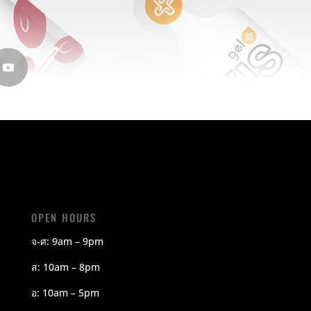
OPEN HOURS
จ-ศ: 9am – 9pm
ส: 10am – 8pm
อ: 10am – 5pm