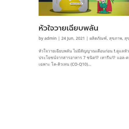
หัวใจวายเฉียบพลัน
by
admin
|
24 Jun, 2021
|
ผลิตภัณฑ์
,
สุขภาพ
,
สุ
หัวใจวายเฉียบพลัน ไม่มีสัญญาณเตือนก่อน ❗.ดูแลหัว
ประโยชน์จากสารอาหาร 7 ชนิด💛 เทารีน💛 แอล-คาร
เฉพาะ โค-คิวเทน (CO-Q10)...