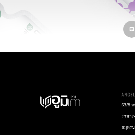
ANGE
63/8 หม
ราชาเท
สมุทร