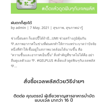
ฝนตกก็สุขได้
by
admin
|
7 May, 2021
|
สุขภาพ
,
สุขภาพน่ารู้
ช่วงนี้ฝนตก ก็แฮปปี้ได้ถ้ามี…UMI ช่วยสร้างภูมิคุ้มกัน
💚.สภาพอากาศในช่วงที่ฝนตกทำให้การแพร่ระบาดว่าปัจจัย
หนึ่งที่ทำให้เชื้ออยู่ในสภาพแวดล้อมได้นานขึ้น คือ
“ความชื้นและอากาศเย็นขึ้น” สิ่งสำคัญที่ขาดไม่ได้คือ อย่า
ลืมดูแลตัวเอง 💚. #GELPLUS #เด็ดแล้วดูดฟินๆกับเจลพลัส
💚...
สั่งซื้อเจลพลัสด้วยวิธีง่ายๆ
ติดต่อ คุณดรณ์ ผู้เชี่ยวชาญสารอาหารบำบัด
แบบเจล มากว่า 16 ปี