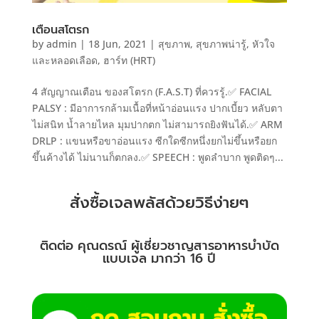
เตือนสโตรก
by
admin
|
18 Jun, 2021
|
สุขภาพ
,
สุขภาพน่ารู้
,
หัวใจ
และหลอดเลือด
,
ฮาร์ท (HRT)
4 สัญญาณเตือน ของสโตรก (F.A.S.T) ที่ควรรู้.✅ FACIAL
PALSY : มีอาการกล้ามเนื้อที่หน้าอ่อนแรง ปากเบี้ยว หลับตา
ไม่สนิท น้ำลายไหล มุมปากตก ไม่สามารถยิงฟันได้.✅ ARM
DRLP : แขนหรือขาอ่อนแรง ซีกใดซีกหนึ่งยกไม่ขึ้นหรือยก
ขึ้นค้างได้ ไม่นานก็ตกลง.✅ SPEECH : พูดลำบาก พูดติดๆ...
สั่งซื้อเจลพลัสด้วยวิธีง่ายๆ
ติดต่อ คุณดรณ์ ผู้เชี่ยวชาญสารอาหารบำบัด
แบบเจล มากว่า 16 ปี