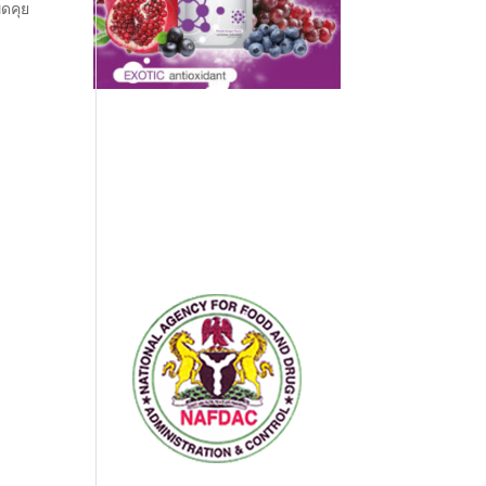
ูดคุย