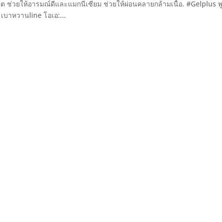
เลต ช่วยให้อารมณ์ดีและแมกนีเซียม ช่วยให้ผ่อนคลายกล้ามเนื้อ. #Gelplus พ
 เบาหวานline โอเอ:...