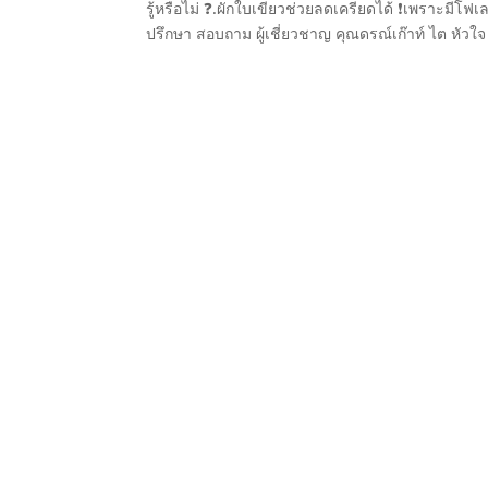
รู้หรือไม่ ❓.ผักใบเขียวช่วยลดเครียดได้ ❗เพราะมีโฟ
ปรึกษา สอบถาม ผู้เชี่ยวชาญ คุณดรณ์เก๊าท์ ไต หัวใจ