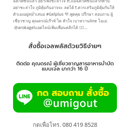
ฉีดวัคซีนแล้ว อย่าเพิ่งชะล่าใจ ❗❗.แม้ฉีดวัคซีนแล้วก็ตาม
อย่าชะล่าใจ ภูมิคุ้มกันอาจจะ ลดได้ ❗.ควรเสริมภูมิคุ้มกันให้
ตัวเองอยู่สม่ำเสมอ #Gelplus 💚.พูดคุย ปรึกษา สอบถาม ผู้
เชี่ยวชาญ คุณดรณ์เก๊าท์ ไต หัวใจ เบาหวานline โอเอ:
@arokagelแอดไลน์เพิ่มเพื่อนคลิกได้ 👇🏻...
สั่งซื้อเจลพลัสด้วยวิธีง่ายๆ
ติดต่อ คุณดรณ์ ผู้เชี่ยวชาญสารอาหารบำบัด
แบบเจล มากว่า 16 ปี
กดเพื่อโทร. 080 419 8528