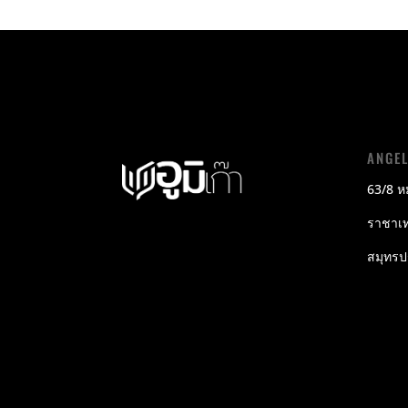
ANGE
63/8 หม
ราชาเท
สมุทร