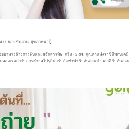
หาร ย่อย ขับถ่าย
,
สุขภาพน่ารู้
่อยอาหารล้างสารพิษและขจัดสารพิษ. กรีน (GRN) คุณค่าแห่งราชินีพฤษเคม
่ายคลอเรลล่า🥦 สาหร่ายสไปรูลิน่า🥦 อัลฟาฟ่า🥦 ต้นอ่อนข้าวสาลี🥦 ต้นอ่อ