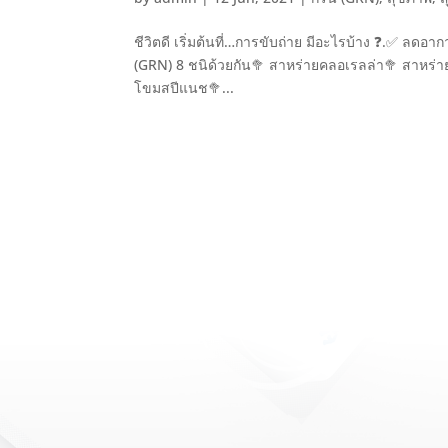
ชีวิตดี เริ่มต้นที่…การขับถ่าย มีอะไรบ้าง ❓.✅ ลดอา
(GRN) 8 ชนิด้วยกัน🥦 สาหร่ายคลอเรลล่า🥦 สาหร่ายสไ
โขมสปีแนช🥦...