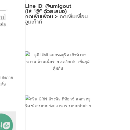
Line ID: @umigout
(ใส่ "@" ด้วยเสมอ)
กดเพิ่มเพื่อน >
กดเพิ่มเพื่อน
อูมิเก๊าท์
ำลังกาย
สิ่ง