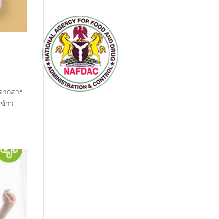
ีจากสาร
นข้าว