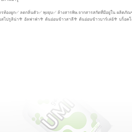
การท้องผูก✅ ลดกลิ่นตัว✅ พุงยุบ✅ ล้างสารพิษ.จากสารสกัดที่มีอยู่ใน ผลิตภัณ
ปรูลิน่า🥦 อัลฟาฟ่า🥦 ต้นอ่อนข้าวสาลี🥦 ต้นอ่อนข้าวบาร์เล่ย์🥦 บร็อคโคล