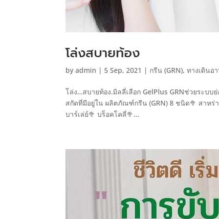
โล่งสบายท้อง
by
admin
|
5 Sep, 2021
|
กรีน (GRN)
,
ทางเดินอา
โล่ง…สบายท้อง.มิลลี่เลือก GelPlus GRNช่วยระบบย
สกัดที่มีอยู่ใน ผลิตภัณฑ์กรีน (GRN) 8 ชนิด🥦 สาหร
บาร์เล่ย์🥦 บร็อคโคลี่🥦...