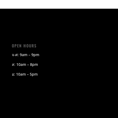
OPEN HOURS
จ-ศ: 9am – 9pm
ส: 10am – 8pm
อ: 10am – 5pm