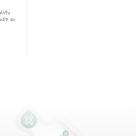
ฑ์กรีน
ี่🥦 ผัก