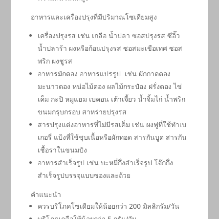
อาหารและเครื่องปรุงที่มีปริมาณโซเดียมสูง
เครื่องปรุงรส เช่น เกลือ น้ำปลา ซอสปรุงรส ซีอิ๊ว
น้ำปลาร้า ผงหรือก้อนปรุงรส ซอสมะเขือเทศ ซอส
พริก ผงชูรส
อาหารมักดอง อาหารแปรรูป เช่น ผักกาดดอง
มะนาวดอง หน่อไม้ดอง ผลไม้กระป๋อง ฝรั่งดอง ไข่
เค็ม กะปิ หมูแฮม เบคอน เต้าเจี้ยว น้ำจิ้มไก่ น้ำพริก
ขนมกรุบกรอบ สาหร่ายปรุงรส
สารปรุงแต่งอาหารที่ไม่มีรสเค็ม เช่น ผงฟูที่ใช้ทำเบ
เกอรี่ แป้งที่ใช้ชุบเนื้อหรือผักทอด สารกันบูด สารกัน
เชื้อราในขนมปัง
อาหารสำเร็จรูป เช่น บะหมี่กึ่งสำเร็จรูป โจ๊กกึ่ง
สำเร็จรูปบรรจุแบบซองและถ้วย
คำแนะนำ
ควรบริโภคโซเดียมให้น้อยกว่า 200 มิลลิกรัม/วัน
บริโภคเกลือให้น้อยกว่า 5 กรัม/วัน