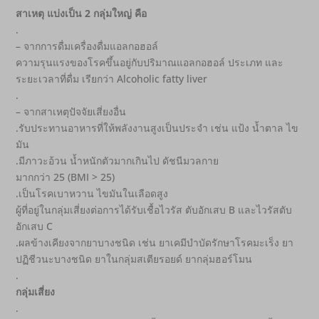
สาเหตุ แบ่งเป็น 2 กลุ่มใหญ่ คือ
.
– จากการดื่มเครื่องดื่มแอลกอฮอล์
ความรุนแรงของโรคขึ้นอยู่กับปริมาณแอลกอฮอล์ ประเภท และ
ระยะเวลาที่ดื่ม เรียกว่า Alcoholic fatty liver
.
– จากสาเหตุปัจจัยเสี่ยงอื่น
.รับประทานอาหารที่ให้พลังงานสูงเป็นประจำ เช่น แป้ง น้ำตาล ไข
มัน
.มีภาวะอ้วน น้ำหนักตัวมากเกินไป ดัชนีมวลกาย
มากกว่า 25 (BMI > 25)
.เป็นโรคเบาหวาน ไขมันในเลือดสูง
ผู้ที่อยู่ในกลุ่มเสี่ยงต่อการได้รับเชื้อไวรัส ตับอักเสบ B และไวรัสตับ
อักเสบ C
.ผลข้างเคียงจากยาบางชนิด เช่น ยาเคมีบำบัดรักษาโรคมะเร็ง ยา
ปฏิชีวนะบางชนิด ยาในกลุ่มสเตียรอยด์ ยากลุ่มฮอร์โมน
.
กลุ่มเสี่ยง
.