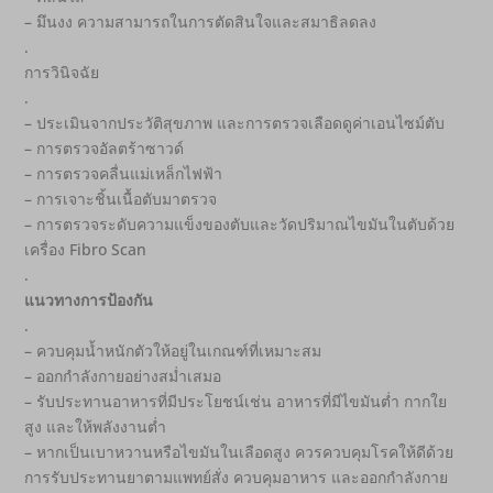
– มึนงง ความสามารถในการตัดสินใจและสมาธิลดลง
.
การวินิจฉัย
.
– ประเมินจากประวัติสุขภาพ และการตรวจเลือดดูค่าเอนไซม์ตับ
– การตรวจอัลตร้าซาวด์
– การตรวจคลื่นแม่เหล็กไฟฟ้า
– การเจาะชิ้นเนื้อตับมาตรวจ
– การตรวจระดับความแข็งของตับและวัดปริมาณไขมันในตับด้วย
เครื่อง Fibro Scan
.
แนวทางการป้องกัน
.
– ควบคุมน้ำหนักตัวให้อยู่ในเกณฑ์ที่เหมาะสม
– ออกกำลังกายอย่างสม่ำเสมอ
– รับประทานอาหารที่มีประโยชน์เช่น อาหารที่มีไขมันต่ำ กากใย
สูง และให้พลังงานต่ำ
– หากเป็นเบาหวานหรือไขมันในเลือดสูง ควรควบคุมโรคให้ดีด้วย
การรับประทานยาตามแพทย์สั่ง ควบคุมอาหาร และออกกำลังกาย