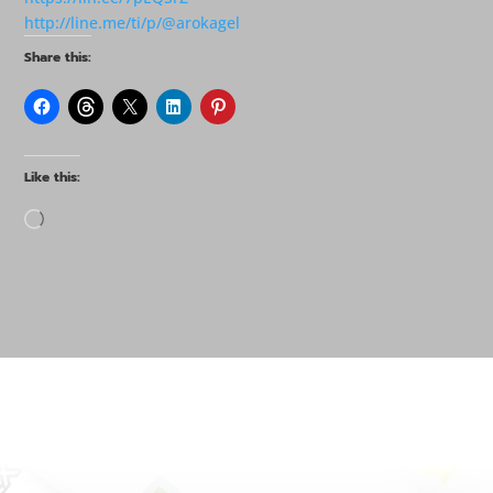
http://line.me/ti/p/@arokagel
Share this:
Like this:
Loading…