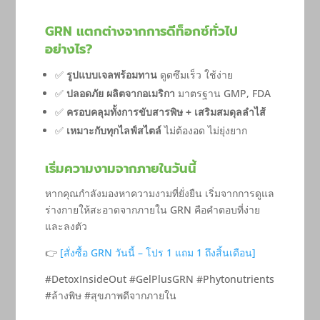
GRN แตกต่างจากการดีท็อกซ์ทั่วไป
อย่างไร?
✅
รูปแบบเจลพร้อมทาน
ดูดซึมเร็ว ใช้ง่าย
✅
ปลอดภัย ผลิตจากอเมริกา
มาตรฐาน GMP, FDA
✅
ครอบคลุมทั้งการขับสารพิษ + เสริมสมดุลลำไส้
✅
เหมาะกับทุกไลฟ์สไตล์
ไม่ต้องอด ไม่ยุ่งยาก
เริ่มความงามจากภายในวันนี้
หากคุณกำลังมองหาความงามที่ยั่งยืน เริ่มจากการดูแล
ร่างกายให้สะอาดจากภายใน GRN คือคำตอบที่ง่าย
และลงตัว
👉
[สั่งซื้อ GRN วันนี้ – โปร 1 แถม 1 ถึงสิ้นเดือน]
#DetoxInsideOut #GelPlusGRN #Phytonutrients
#ล้างพิษ #สุขภาพดีจากภายใน