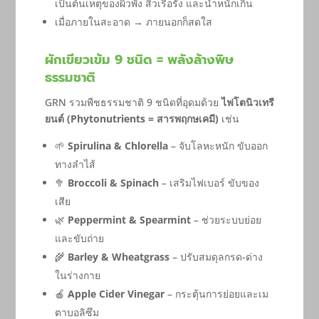
เป็นต้นเหตุของผิวพัง สิวเรื้อรัง และน้ำหนักเกิน
เมื่อภายในสะอาด → ภายนอกก็สดใส
ผักเขียวเข้ม 9 ชนิด = พลังล้างพิษ
ธรรมชาติ
GRN รวมพืชธรรมชาติ 9 ชนิดที่อุดมด้วย
ไฟโตนิวเทรี
ยนต์ (Phytonutrients = สารพฤกษเคมี)
เช่น
🌱
Spirulina & Chlorella
– จับโลหะหนัก ขับออก
ทางลำไส้
🥦
Broccoli & Spinach
– เสริมไฟเบอร์ ขับของ
เสีย
🌿
Peppermint & Spearmint
– ช่วยระบบย่อย
และขับถ่าย
🌾
Barley & Wheatgrass
– ปรับสมดุลกรด-ด่าง
ในร่างกาย
🍎
Apple Cider Vinegar
– กระตุ้นการย่อยและเม
ตาบอลิซึม