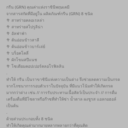
กรีน (GRN) คุณค่าแห่งราชินีพฤษเคมี
จากสารสกัดที่มีอยู่ใน ผลิตภัณฑ์กรีน (GRN) 8 ชนิด
🥦 สาหร่ายคลอเรลล่า
🥦 สาหร่ายสไปรูลิน่า
🥦 อัลฟาฟ่า
🥦 ต้นอ่อนข้าวสาลี
🥦 ต้นอ่อนข้าวบาร์เล่ย์
🥦 บร็อคโคลี่
🥦 ผักโขมสปีแนช
🥦 โซเดียมคอปเปอร์คลอโรฟิลลิน
.
ทำให้ กรีน เป็นราขาชินีแห่งความเป็นด่าง จึงช่วยลดความเป็นกรด
จากโภชนาการรอบตัวเราในปัจจุบัน ที่มีแนวโน้มทำให้เกิดกรด
มากกว่าด่าง เช่น // การรับประทานเนื้อสัตว์เป็นประจำ // การดื่ม
เครื่องดื่มที่มีโซดาหรือก๊าซที่ทำให้ซ่า น้ำตาล ผงชูรส แอลกอฮอล์
เป็นต้น
.
ด้วยส่วนประกอบทั้ง 8 ชนิด
ทำให้เกิดคุณค่ามากมายหลากหลายกว่าที่คุณคิด