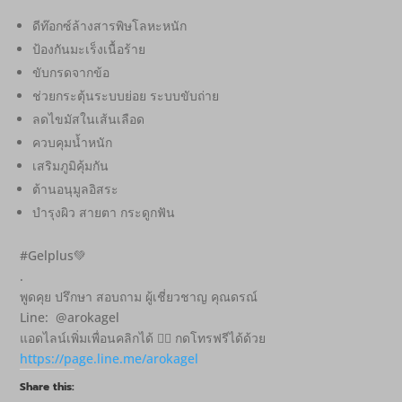
ดีท๊อกซ์ล้างสารพิษโลหะหนัก
ป้องกันมะเร็งเนื้อร้าย
ขับกรดจากข้อ
ช่วยกระตุ้นระบบย่อย ระบบขับถ่าย
ลดไขมัสในเส้นเลือด
ควบคุมน้ำหนัก
เสริมภูมิคุ้มกัน
ต้านอนุมูลอิสระ
บำรุงผิว สายตา กระดูกฟัน
#Gelplus💚
.
พูดคุย ปรึกษา สอบถาม ผู้เชี่ยวชาญ คุณดรณ์
Line: @arokagel
แอดไลน์เพิ่มเพื่อนคลิกได้ 👇🏻 กดโทรฟรีได้ด้วย
https://page.line.me/arokagel
Share this: