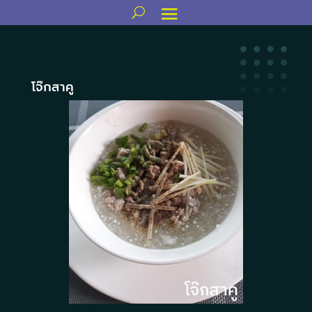
โจ๊กสาคู