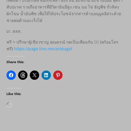
เทศสีดา บร็อกโคลี ดอกกะหล่ำ ฝรั่ง ส้ม มะละกอ มะขามป้อม พุทรา
สับปะรด รวมถึงอาหารที่มีวิตามินอีสูง เช่น นม ไข่ ธัญพืช ถั่วลิสง
ผักโขม น้ำมันพืช เพื่อให้ได้ประโยชน์จากสารต้านอนุมูลอิสระด้วย
ช่วยต่อต้านมะเร็งได้
cr. สสส.
ฟรี > ปรึกษาผู้เชี่ยวชาญ คุณดรณ์ กดเป็นเพื่อนกัน 👇🏻 (พร้อมโทร
ฟรี)
https://page.line.me/arokagel
Share this:
Like this:
Loading…