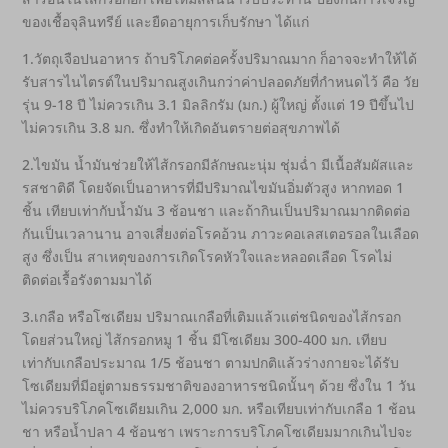
ของเชื้อจุลินทรีย์ และยืดอายุการเก็บรักษา ได้แก่
1.วัตถุเจือปนอาหาร ถ้าบริโภคต่อครั้งปริมาณมาก ก็อาจจะทำให้ได้
รับสารไนไตรต์ในปริมาณสูงเกินกว่าค่าปลอดภัยที่กำหนดไว้ คือ วัย
รุ่น 9-18 ปี ไม่ควรเกิน 3.1 มิลลิกรัม (มก.) ผู้ใหญ่ ตั้งแต่ 19 ปีขึ้นไป
ไม่ควรเกิน 3.8 มก. ซึ่งทำให้เกิดอันตรายต่อสุขภาพได้
2.ไขมัน น้ำมันช่วยให้ไส้กรอกมีลักษณะนุ่ม ชุ่มฉ่ำ มีเนื้อสัมผัสและ
รสชาติดี โดยจัดเป็นอาหารที่มีปริมาณไขมันอิ่มตัวสูง หากทอด 1
ชิ้น เทียบเท่ากับน้ำมัน 3 ช้อนชา และถ้ากินเป็นปริมาณมากติดต่อ
กันเป็นเวลานาน อาจเสี่ยงต่อโรคอ้วน ภาวะคอเลสเตอรอลในเลือด
สูง ซึ่งเป็น สาเหตุของการเกิดโรคหัวใจและหลอดเลือด โรคไม่
ติดต่อเรื้อรังตามมาได้
3.เกลือ หรือโซเดียม ปริมาณเกลือที่เติมแล้วแต่ชนิดของไส้กรอก
โดยส่วนใหญ่ ไส้กรอกหมู 1 ชิ้น มีโซเดียม 300-400 มก. เทียบ
เท่ากับเกลือประมาณ 1/5 ช้อนชา ตามปกติแล้วร่างกายจะได้รับ
โซเดียมที่มีอยู่ตามธรรมชาติของอาหารชนิดนั้นๆ ด้วย ซึ่งใน 1 วัน
ไม่ควรบริโภคโซเดียมเกิน 2,000 มก. หรือเทียบเท่ากับเกลือ 1 ช้อน
ชา หรือน้ำปลา 4 ช้อนชา เพราะการบริโภคโซเดียมมากเกินไปจะ