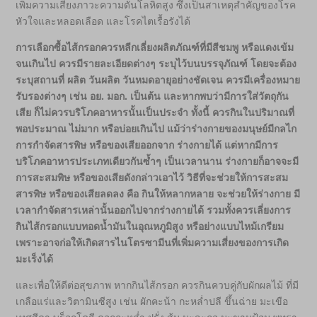
เพิ่มความเสี่ยงภาวะความดันโลหิตสูง ซึ่งเป็นสาเหตุสำคัญของโรค
หัวใจและหลอดเลือด และโรคไตเรื้อรังได้
การเลือกซื้อไส้กรอกควรหลีกเลี่ยงผลิตภัณฑ์ที่มีสีชมพู หรือแดงเข้ม
จนเกินไป ควรมีรายละเอียดต่างๆ ระบุไว้บนบรรจุภัณฑ์ โดยจะต้อง
ระบุสถานที่ ผลิต วันผลิต วันหมดอายุอย่างชัดเจน ควรมีเครื่องหมาย
รับรองต่างๆ เช่น อย. มอก. เป็นต้น และหากพบว่ามีการใส่วัตถุกัน
เสีย ก็ไม่ควรบริโภคอาหารนั้นเป็นประจำ ทั้งนี้ ควรกินในปริมาณที่
พอประมาณ ไม่มาก หรือบ่อยเกินไป แม้ว่าร่างกายของมนุษย์มีกลไก
การกำจัดสารพิษ หรือของเสียออกจาก ร่างกายได้ แต่หากมีการ
บริโภคอาหารประเภทเดียวกันซ้ำๆ เป็นเวลานาน ร่างกายก็อาจจะมี
การสะสมพิษ หรือของเสียดังกล่าวเอาไว้ วิธีที่จะช่วยให้การสะสม
สารพิษ หรือของเสียลดลง คือ กินให้หลากหลาย จะช่วยให้ร่างกาย มี
เวลากำจัดสารเหล่านั้นออกไปจากร่างกายได้ รวมทั้งควรเลี่ยงการ
กินไส้กรอกแบบทอดน้ำมันในอุณหภูมิสูง หรือย่างแบบไหม้เกรียม
เพราะอาจก่อให้เกิดสารไนโตรซามีนที่เพิ่มความเสี่ยงของการเกิด
มะเร็งได้
และเพื่อให้ดีต่อสุขภาพ หากกินไส้กรอก ควรกินควบคู่กับผักผลไม้ ที่มี
เกลือแร่และวิตามินซีสูง เช่น ผักคะน้า กะหล่ำปลี ขึ้นฉ่าย มะเขือ