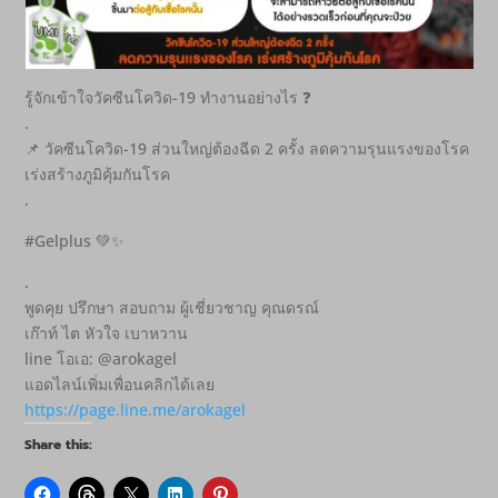
รู้จักเข้าใจวัคซีนโควิด-19 ทำงานอย่างไร ❓
.
📌 วัคซีนโควิด-19 ส่วนใหญ่ต้องฉีด 2 ครั้ง ลดความรุนแรงของโรค
เร่งสร้างภูมิคุ้มกันโรค
.
#Gelplus 💚✨
.
พูดคุย ปรึกษา สอบถาม ผู้เชี่ยวชาญ คุณดรณ์
เก๊าท์ ไต หัวใจ เบาหวาน
line โอเอ: @arokagel
แอดไลน์เพิ่มเพื่อนคลิกได้เลย
https://page.line.me/arokagel
Share this: