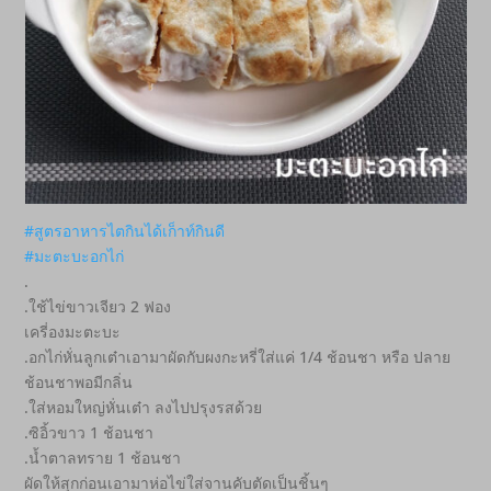
#สูตรอาหารไตกินได้เก็าท์กินดี
#มะตะบะอกไก่
.
.ใช้ไข่ขาวเจียว 2 ฟอง
เครี่องมะตะบะ
.อกไก่หั่นลูกเต๋าเอามาผัดกับผงกะหรี่ใส่แค่ 1/4 ช้อนชา หรือ ปลาย
ช้อนชาพอมีกลิ่น
.ใส่หอมใหญ่หั่นเต๋า ลงไปปรุงรสด้วย
.ซิอิ้วขาว 1 ช้อนชา
.น้ำตาลทราย 1 ช้อนชา
ผัดให้สุกก่อนเอามาห่อไข่ใส่จานคับตัดเป็นชิ้นๆ