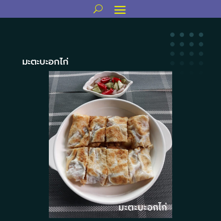
มะตะบะอกไก่