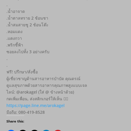
.
.น้ำอาจาด
.น้ำตาลทราย 2 ช้อนชา
.น้ำสมสายชู 2 ช้อนโต๊ะ
.หอมแดง
.แตงกวา
.พริกชี้ฟ้า
ซอยลงไปทั้ง 3 อย่างครับ
.
.
ฟรี! ปรึกษา/สั่งซื้อ
ผู้เชี่ยวชาญด้านสารอาหารบำบัด คุณดรณ์
ดูแลสุขภาพด้วยสารอาหารคุณภาพสูงแบบเจล
ไลน์: @arokagel (ใส่ @ ข้างหน้าด้วย)
กดเพิ่มเพื่อน, ส่งสติกเกอร์ให้เห็น 👇🏻
https://page.line.me/arokagel
มือถือ: 080-419-8528
Share this: