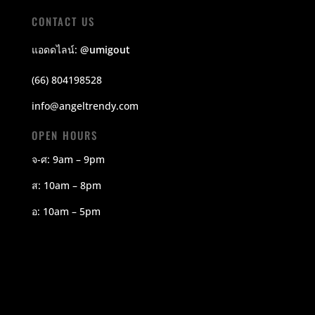
CONTACT US
แอดดไลน์:
@umigout
(66) 804198528
info@angeltrendy.com
OPEN HOURS
จ-ศ: 9am – 9pm
ส: 10am – 8pm
อ: 10am – 5pm