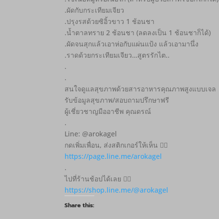
.ผัดกับกระเทียมเจียว
.ปรุงรสด้วยซิอิ้วขาว 1 ช้อนชา
.น้ำตาลทราย 2 ช้อนชา (ลดลงเป็น 1 ช้อนชาก็ได้)
.ผัดจนสุกแล้วเอาห่อกับแผ่นแป้ง แล้วเอามานึ่ง
.ราดด้วยกระเทียมเจียว…สูตรรักไต..
.
.
สนใจดูแลสุขภาพด้วยสารอาหารคุณภาพสูงแบบเจล
รับข้อมูลสุขภาพ/สอบถามปรึกษาฟรี
ผู้เชี่ยวชาญมืออาชีพ คุณดรณ์
.
Line: @arokagel
กดเพิ่มเพื่อน, ส่งสติกเกอร์ให้เห็น 👇🏻
https://page.line.me/arokagel
.
ไปที่ร้านช้อปได้เลย 👇🏻
https://shop.line.me/@arokagel
Share this: