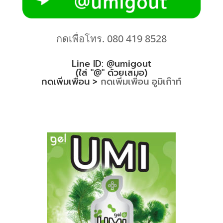
กดเพื่อโทร. 080 419 8528
Line ID: @umigout
(ใส่ "@" ด้วยเสมอ)
กดเพิ่มเพื่อน >
กดเพิ่มเพื่อน อูมิเก๊าท์