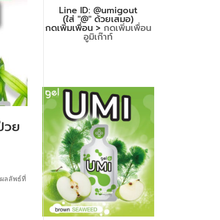
Line ID: @umigout
(ใส่ "@" ด้วยเสมอ)
กดเพิ่มเพื่อน >
กดเพิ่มเพื่อน
อูมิเก๊าท์
ป่วย
ลลัพธ์ที่