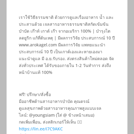
เราใช้วิธีธรรมชาติ ด้วยการดูแลเรื่องอาหาร น้ำ และ
ประสานด้วย เจลสารอาหารธรรมชาติสกัดเข้มข้น
บำบัด เก๊าท์ เกาต์ เก๊า จากอเมริกา 100% | บำรุงไต
ลดยูริก แก้ที่ต้นเหตุ | มีผลการวิจัย ประสบการณ์ 10 ปี
‪www.arokagel.com‬ มีผลการวิจัย แพทยแนะนำ
ประสบการณ์ 10 ปี เป็นเกาต์เองและหายเองมา
แนะนำดูแล มี อ.ย.รับรอง. ส่งตรงสินค้าใหม่ตลอด จัด
ส่งทั่วประเทศ ได้รับของภายใน 1-2 วันทำการ ส่งถึง
หน้าบ้านแท้ 100%
ฟรี! ปรึกษา/สั่งซื้อ
มืออาชีพด้านสารอาหารบำบัด คุณดรณ์
ดูแลสุขภาพด้วยสารอาหารคุณภาพสูงแบบเจล
ไลน์: @youngsiam (ใส่ @ ข้างหน้าเสมอ)
กดเพิ่มเพื่อน, ส่งสติกเกอร์ให้เห็น 👇🏻
https://lin.ee/i7C9AKC