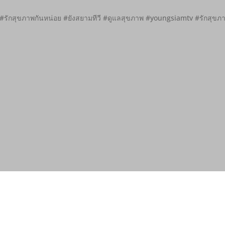
 #รักสุขภาพกันหน่อย #ยังสยามทีวี #ดูแลสุขภาพ #youngsiamtv #รักสุขภ