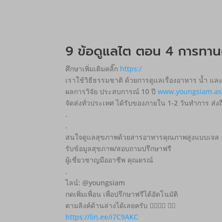
9 ข้อดูแลไต ตอน 4 การทานผ
ศึกษาเพิ่มเติมคลิ๊ก
https:/
เราใช้วิธีธรรมชาติ ด้วยการดูแลเรื่องอาหาร น้ำ และ
ผลการวิจัย ประสบการณ์ 10 ปี
www.youngsiam.as
จัดส่งทั่วประเทศ ได้รับของภายใน 1-2 วันทำการ ส่ง
.
.
สนใจดูแลสุขภาพด้วยสารอาหารคุณภาพสูงแบบเจล
รับข้อมูลสุขภาพ/สอบถามปรึกษาฟรี
ผู้เชี่ยวชาญมืออาชีพ คุณดรณ์
.
ไลน์: @youngsiam
กดเพิ่มเพื่อน เพื่อปรึกษาฟรีได้อัตโนมัติ
ตามลิงค์ด้านล่างได้เลยครับ 👇🏽👇🏽 👇🏽
https://lin.ee/i7C9AKC