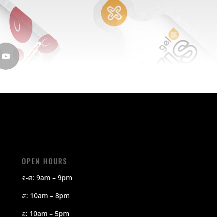
OPEN HOURS
จ-ศ: 9am – 9pm
ส: 10am – 8pm
อ: 10am – 5pm