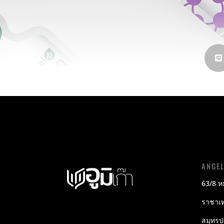
ANGE
63/8 หม
ราชาเท
สมุทร