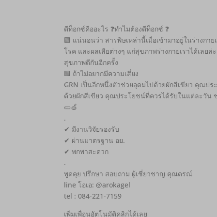
ดีท็อกซ์คืออะไร ❓ทำไมต้องดีท็อกซ์ ❓
🟩 แน่นอนว่า สารพิษเหล่านี้เมื่อเข้ามาอยู่ในร่างกา
โรค และผลเสียต่างๆ แก่สุขภาพร่างกายเราได้เลยล่ะ 
สุขภาพดีกันอีกครั้ง
🟩 ถ้าไม่อยากมีความเสี่ยง
GRN เป็นอีกหนึ่งตัวช่วยอุดมไปด้วยผักสีเขียว คุณปร
ด้วยผักสีเขียว คุณประโยชน์ที่ควรได้รับในแต่ละวั
🥒🍏
.
✔ มีงานวิจัยรองรับ
✔ ผ่านมาตรฐาน อย.
✔ พกพาสะดวก
.
พูดคุย ปรึกษา สอบถาม ผู้เชี่ยวชาญ คุณดรณ์
line โอเอ: @arokagel
tel : 084-221-7159
เพิ่มเพื่อนอัตโนมัติคลิกได้เลย