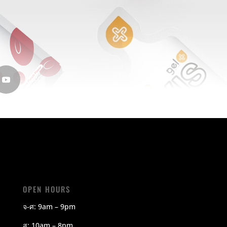
OPEN HOURS
จ-ศ: 9am – 9pm
ส: 10am – 8pm