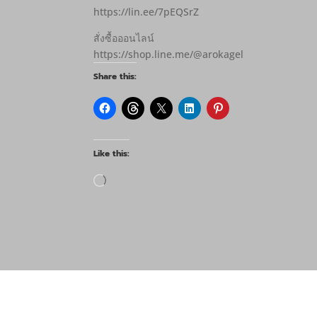
https://lin.ee/7pEQSrZ
สั่งซื้อออนไลน์
https://shop.line.me/@arokagel
Share this:
Like this:
Loading…