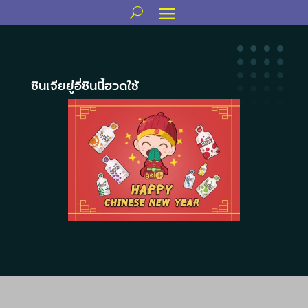
ซินเจียยู่อี่ซินนี้ฮวดใช้