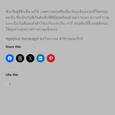
ซินเจียยู่อี่ซินนี้ฮวดใช้ .เทศกาลตรุษจีนเป็นวันเฉลิมฉลองปีใหม่ของ
คนจีน ซึ่งเป็นวันที่เริ่มต้นสิ่งที่ดีที่สุดพร้อมด้วยความเฮง ความร่ำรวย
และเป็นวันที่มอบสิ่งดีๆให้แก่กันและกัน 🎉🎊.ตรุษจีนปีนี้เจลพลัสขอ
ให้ทุกท่านสุขภาพร่างกายแข็งแรง
#gelplus #arokagel #อโรคาเจล #วิชาถอนเก๊าท์
Share this:
Like this:
Loading…